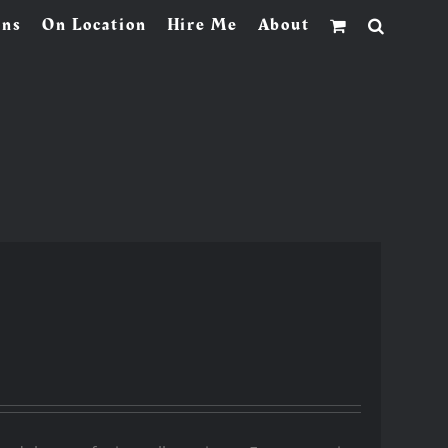
ons
On Location
Hire Me
About