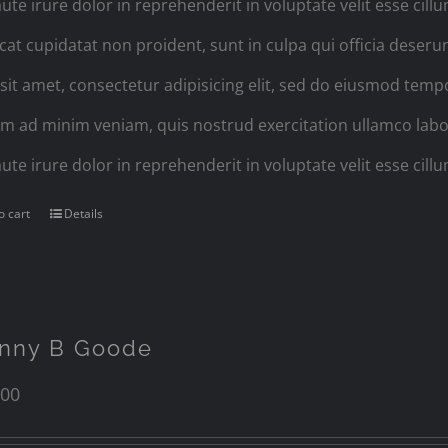
ute irure dolor in reprehenderit in voluptate velit esse cill
cat cupidatat non proident, sunt in culpa qui officia deser
sit amet, consectetur adipisicing elit, sed do eiusmod temp
im ad minim veniam, quis nostrud exercitation ullamco labo
ute irure dolor in reprehenderit in voluptate velit esse cillu
o cart
Details
nny B Goode
.00