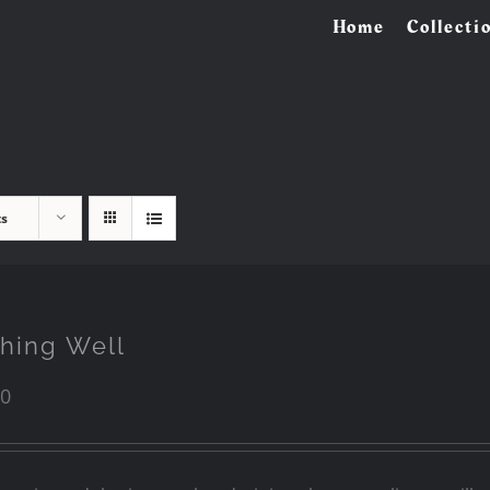
Home
Collecti
ts
hing Well
00