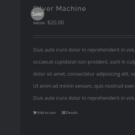
Silver Machine
Sale!
$
20.00
$
40.00
Duis aute irure dolor in reprehenderit in volu
occaecat cupidatat non proident, sunt in cul
dolor sit amet, consectetur adipisicing elit
Ut enim ad minim veniam, quis nostrud exerc
Duis aute irure dolor in reprehenderit in volu
Add to cart
Details