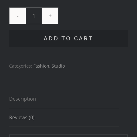
When
The
ADD TO CART
Levee
Breaks
quantity
Categories:
Fashion
,
Studio
Description
Reviews (0)