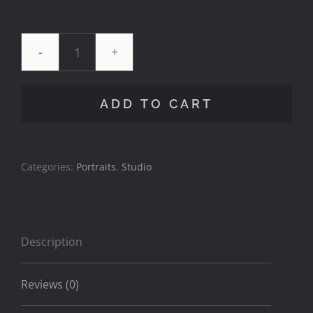
Crossroads
quantity
ADD TO CART
Categories:
Portraits
,
Studio
Description
Reviews (0)