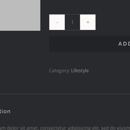
Rock
Bottom
AD
quantity
Category:
Lifestyle
tion
m dolor sit amet, consectetur adipisicing elit, sed do eius