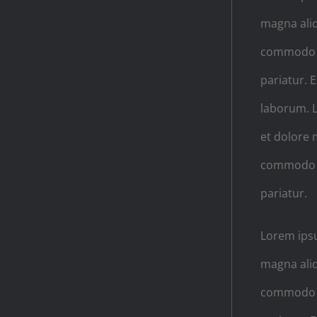
magna aliq
commodo co
pariatur. 
laborum. L
et dolore 
commodo co
pariatur.
Lorem ipsu
magna aliq
commodo co