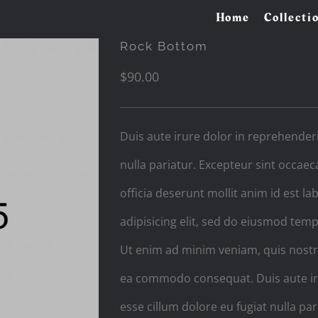
Home
Collecti
Rock Bottom
$
90.00
Duis aute irure dolor in reprehenderit
nulla pariatur. Excepteur sint occaec
officia deserunt mollit anim id est 
adipisicing elit, sed do eiusmod temp
Ut enim ad minim veniam, quis nostrud
ea commodo consequat. Duis aute irur
esse cillum dolore eu fugiat nulla par