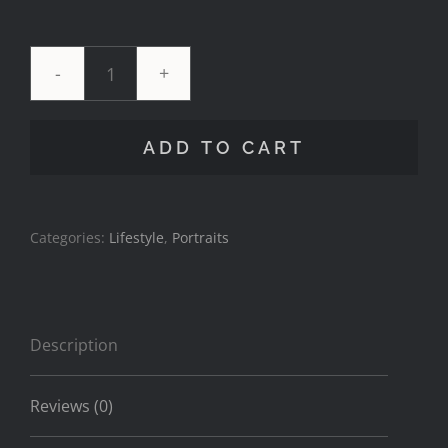
Supper’s
Ready
ADD TO CART
quantity
Categories:
Lifestyle
,
Portraits
Description
Reviews (0)