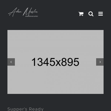
Skip
to
content


Supper’s Ready